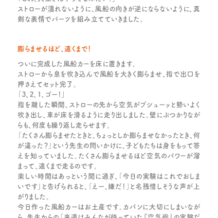
ストローが潰れないように、風船の向きが逆にならないように、真
剣な表情でパーツを組み立てていきました。
膨らませるほど、遠くまで！
ついに完成した風船カーを床に置きます。
ストローから息を吹き込んで風船を大きく膨らませ、指で出口を
押さえてセット完了。
「3、2、1、ゴー！」
指を離した瞬間、ストローの先から空気がブシューッと勢いよく
吹き出し、車が床を滑るように走り出しました。壁にぶつかりなが
らも、何度も繰り返し走らせます。
「たくさん膨らませたときと、ちょっとしか膨らませなかったとき、何
が違った？」という先生の問いかけに、子どもたちは身をもって答
えを知っていました。たくさん膨らませるほど空気のパワーが溜
まって、遠くまで走るのです。
楽しい時間はあっという間に過ぎ、「今日の実験はこれでおしま
いです」と告げられると、「えー、嫌だ！」と名残惜しそうな声が上
がりました。
今日作った風船カーはお土産です。カバンに大切にしまいなが
ら、先生からの「来週はみんなが待っていた『空気砲』の実験だ