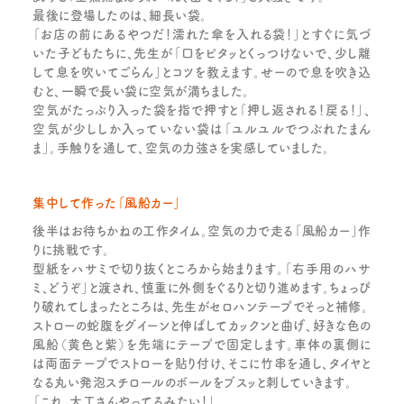
最後に登場したのは、細長い袋。
「お店の前にあるやつだ！濡れた傘を入れる袋！」とすぐに気づ
いた子どもたちに、先生が「口をピタッとくっつけないで、少し離
して息を吹いてごらん」とコツを教えます。せーので息を吹き込
むと、一瞬で長い袋に空気が満ちました。
空気がたっぷり入った袋を指で押すと「押し返される！戻る！」、
空気が少ししか入っていない袋は「ユルユルでつぶれたまん
ま」。手触りを通して、空気の力強さを実感していました。
集中して作った「風船カー」
後半はお待ちかねの工作タイム。空気の力で走る「風船カー」作
りに挑戦です。
型紙をハサミで切り抜くところから始まります。「右手用のハサ
ミ、どうぞ」と渡され、慎重に外側をぐるりと切り進めます。ちょっぴ
り破れてしまったところは、先生がセロハンテープでそっと補修。
ストローの蛇腹をグイーンと伸ばしてカックンと曲げ、好きな色の
風船（黄色と紫）を先端にテープで固定します。車体の裏側に
は両面テープでストローを貼り付け、そこに竹串を通し、タイヤと
なる丸い発泡スチロールのボールをブスッと刺していきます。
「これ、大工さんやってるみたい！」