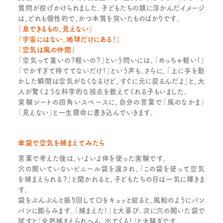
質問が投げかけられました。子どもたちの頭に浮かんだイメージ
は、どれも個性的で、かつ本質を突いたものばかりです。
「息できるもの、見えない」
「宇宙にはない。地球だけにある！」
「空気は風の仲間」
「空気って重いの？軽いの？」という問いには、「めっちゃ軽い！」
「でかすぎて持ててないだけ！」という声も。さらに、「上に手を動
かした瞬間は空気がなくなるけど、すぐに元に戻るんだよ」と、大
人が驚くような科学的な視点を教えてくれる子もいました。
実験シートの四角いスペースに、自分の言葉で「風のなかま」
「見えない」と一生懸命に書き込んでいきます。
傘袋で空気を捕まえてみたら
言葉で考えた後は、いよいよ体を使った実験です。
穴の開いていないビニール袋を渡され、「この袋を使って空気
を捕まえられる？」と聞かれると、子どもたちの目は一気に輝きま
す。
袋をぶんぶんと振り回して口をキュッと絞ると、風船のようにパン
パンに膨らみます。「捕まえた！」と大喜び。次に穴の開いた袋で
試すと「全然捕まえられへん、出てくる！」と大騒ぎです。