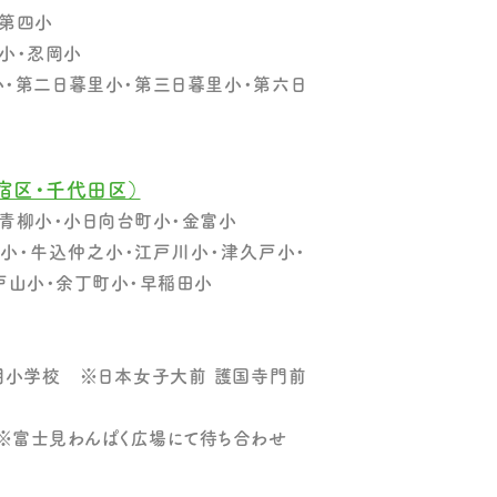
第四小
小・忍岡小
・第二日暮里小・第三日暮里小・第六日
宿区・千代田区）
青柳小・小日向台町小・金富小
小・牛込仲之小・江戸川小・津久戸小・
戸山小・余丁町小・早稲田小
明小学校 ※日本女子大前 護国寺門前
 ※富士見わんぱく広場にて待ち合わせ