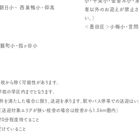
小・千束小・金曽木小・
朝日小・ 西巣鴨小・仰高
者以外のお迎えが禁止さ
い。）
＜墨田区＞小梅小・言問
籠町小・指ヶ谷小
校から除く可能性があります。
校の学区内までとなります。
件を満たした場合に限り、送迎を承ります。駅やバス停等での送迎はい
送迎対象エリアが狭い校舎の場合は校舎から1.5km圏内）
20分程度待てること
だけていること