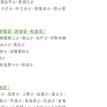
・東加平小・東渕江小
こすげ小・中之台小・西亀有小・西小菅
新宿区・渋谷区・杉並区）
桃園第二小・塔山小・谷戸小・中野本郷
なみの小・南台小
宿小・淀橋第四小
園小
杉並第十小・和田小
田区）
小・浅草小・上野小・松葉小・富士小・
泉小・平成小・東浅草小・石浜小・金竜