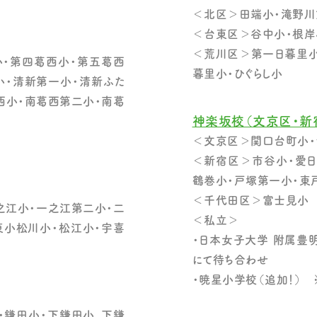
＜北区＞田端小・滝野川
＜台東区＞谷中小・根岸
＜荒川区＞第一日暮里小
・第四葛西小・第五葛西
暮里小・ひぐらし小
小・清新第一小・清新ふた
西小・南葛西第二小・南葛
神楽坂校（文京区・新
＜文京区＞関口台町小・
＜新宿区＞市谷小・愛日
鶴巻小・戸塚第一小・東
＜千代田区＞富士見小
之江小・一之江第二小・二
＜私立＞
東小松川小・松江小・宇喜
・日本女子大学 附属豊
にて待ち合わせ
・暁星小学校（追加！）
・鎌田小・下鎌田小、下鎌