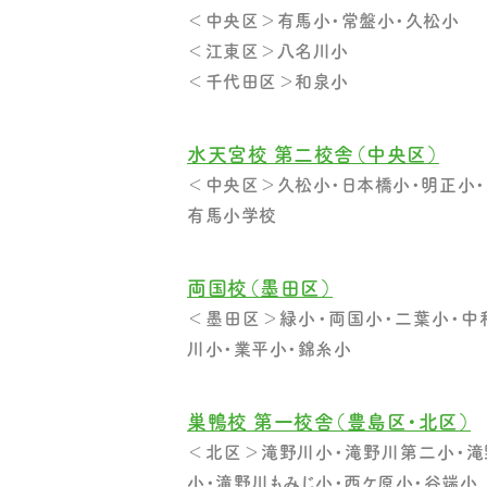
＜中央区＞有馬小・常盤小・久松小
＜江東区＞八名川小
＜千代田区＞和泉小
水天宮校 第二校舎（中央区）
＜中央区＞久松小・日本橋小・明正小・
有馬小学校
両国校（墨田区）
＜墨田区＞緑小・両国小・二葉小・中
川小・業平小・錦糸小
巣鴨校 第一校舎（豊島区・北区）
＜北区＞滝野川小・滝野川第二小・滝
小・滝野川もみじ小・西ケ原小・谷端小