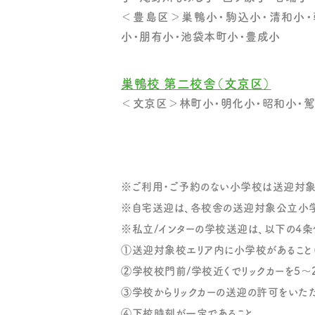
＜豊島区＞巣鴨小・駒込小・清和小・
小・朋有小・池袋本町小・豊成小
巣鴨校 第二校舎（文京区）
＜文京区＞林町小・明化小・昭和小・駕
※ご利用・ご予約のない小学校は送迎対象
※自宅送迎は、各校舎の送迎対象公立小学
※私立/インターの学校送迎は、以下の4条
①送迎対象校エリア内に小学校があること（
②学校校門前/学校近くでリックカーを5〜
③学校からリックカーの送迎の許可をいた
④下校時刻が一定であること