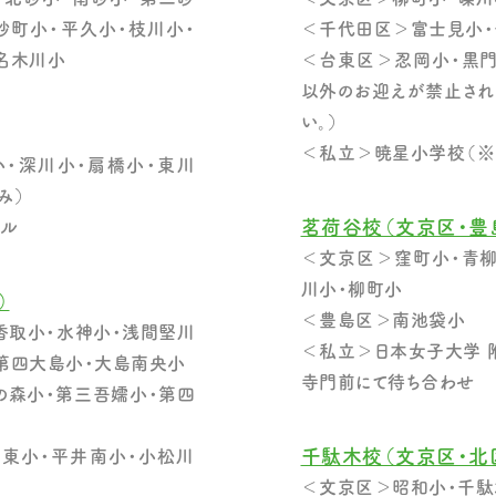
砂町小・平久小・枝川小・
＜千代田区＞富士見小・
名木川小
＜台東区＞忍岡小・黒門
以外のお迎えが禁止され
い。）
＜私立＞暁星小学校（※
・深川小・扇橋小・東川
み）
茗荷谷校（文京区・豊
ール
＜文京区＞窪町小・青柳
川小・柳町小
）
＜豊島区＞南池袋小
香取小・水神小・浅間堅川
＜私立＞日本女子大学 
第四大島小・大島南央小
寺門前にて待ち合わせ
の森小・第三吾嬬小・第四
千駄木校（文京区・北
東小・平井南小・小松川
＜文京区＞昭和小・千駄