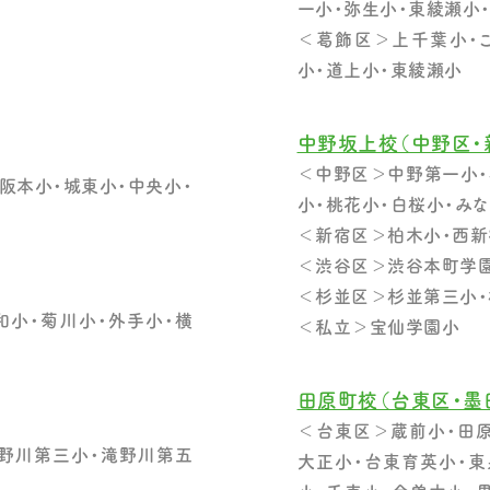
一小・弥生小・東綾瀬小
＜葛飾区＞上千葉小・
小・道上小・東綾瀬小
中野坂上校（中野区・
＜中野区＞中野第一小・
阪本小・城東小・中央小・
小・桃花小・白桜小・み
＜新宿区＞柏木小・西新
＜渋谷区＞渋谷本町学
＜杉並区＞杉並第三小・
和小・菊川小・外手小・横
＜私立＞宝仙学園小
田原町校（台東区・墨
＜台東区＞蔵前小・田原
野川第三小・滝野川第五
大正小・台東育英小・東