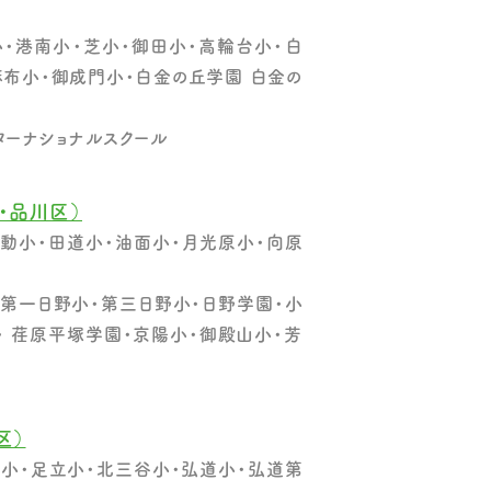
・港南小・芝小・御田小・高輪台小・白
麻布小・御成門小・白金の丘学園 白金の
ターナショナルスクール
・品川区）
動小・田道小・油面小・月光原小・向原
第一日野小・第三日野小・日野学園・小
・ 荏原平塚学園・京陽小・御殿山小・芳
区）
小・足立小・北三谷小・弘道小・弘道第