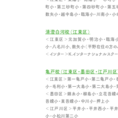
町小・第三砂町小・第四砂町小・第五
数矢小・越中島小・臨海小・川南小・小
清澄白河校（江東区）
＜江東区＞元加賀小・明治小・臨海小
小・八名川小、数矢小（平野在住の方の
＜インター＞K.インターナショナルスク
亀戸校（江東区・墨田区・江戸川区
＜江東区＞第一亀戸小・第二亀戸小・
小・毛利小・第一大島小・第二大島小・
＜墨田区＞錦糸小・柳島小・立花吾嬬
吾嬬小・東吾嬬小・中川小・押上小
＜江戸川区＞平井小・平井西小・平井
小・小松川第二小