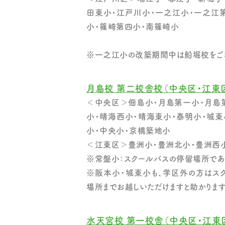
田東小・江戸川小・一之江小・一之江
小・篠崎第四小・南篠崎小
※一之江小の改築期間中は船堀校をご
月島校 第二校舎校（中央区・江東
＜中央区＞佃島小・月島第一小・月島
小・晴海西小・晴海東小・泰明小・城東
小・中央小・京橋築地小
＜江東区＞豊洲小・豊洲北小・豊洲西
※常盤小：スクールバスの停留場所であ
※阪本小・城東小も、学区外の方はス
場所までお越しいただけますと助かります
水天宮校 第一校舎（中央区・江東