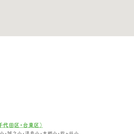
千代田区・台東区）
小・誠之小・湯島小・本郷小・指ヶ谷小