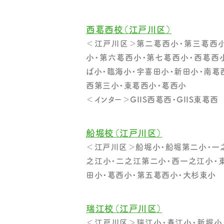
西葛西校（江戸川区）
＜江戸川区＞第二葛西小・第三葛西小
小・第六葛西小・第七葛西小・西葛西
ば小・臨海小・宇喜田小・新田小・南葛
西第三小・東葛西小・葛西小
＜インター＞GIIS西葛西・GIIS東葛西
船堀校（江戸川区）
＜江戸川区＞船堀小・船堀第二小・一
之江小・二之江第二小・西一之江小・
田小・葛西小・第五葛西小・大杉東小
瑞江校（江戸川区）
＜江戸川区＞瑞江小・春江小・新堀小