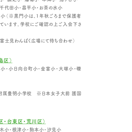
千代田小・昌平小・お茶の水小
小（※黒門小は、1年秋ごろまで保護者
ています。学校にご確認の上ご入会下さ
富士見わんぱく広場にて待ち合わせ）
島区）
小・小日向台町小・金富小・大塚小・礫
附属豊明小学校 ※日本女子大前 護国
区・台東区・荒川区）
木小・根津小・駒本小・汐見小