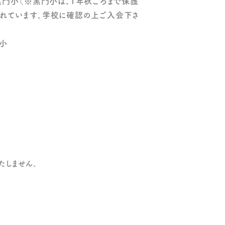
黒門小（※黒門小は、1年秋ごろまで保護
れています。学校に確認の上ご入会下さ
小
たしません。