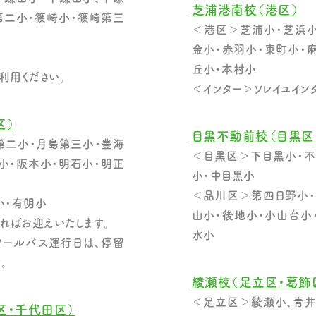
芝浦港南校（港区）
第二小・篠崎小・篠崎第三
＜港区＞芝浦小・芝浜小
金小・赤羽小・東町小・
丘小・本村小
利用ください。
＜インター＞ソレイユイン
区）
目黒不動前校（目黒区
第二小・月島第三小・豊海
＜目黒区＞下目黒小・不
小・阪本小・明石小・明正
小・中目黒小
＜品川区＞第四日野小・
小・有明小
山小・後地小・小山台小
ればお迎えいたします。
水小
クールバス運行日は、停留
。
綾瀬校（足立区・葛飾
＜足立区＞綾瀬小、青井
区・千代田区）